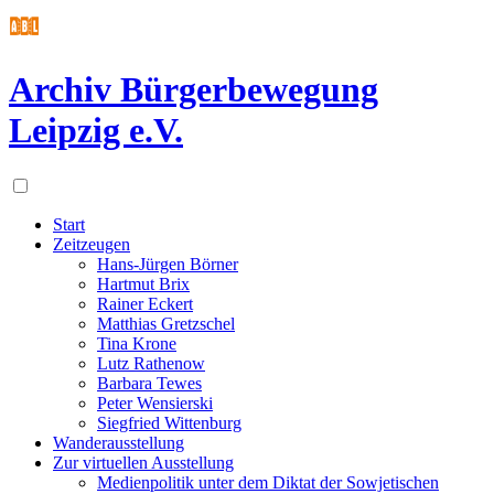
Archiv Bürgerbewegung
Leipzig e.V.
Start
Zeitzeugen
Hans-Jürgen Börner
Hartmut Brix
Rainer Eckert
Matthias Gretzschel
Tina Krone
Lutz Rathenow
Barbara Tewes
Peter Wensierski
Siegfried Wittenburg
Wanderausstellung
Zur virtuellen Ausstellung
Medienpolitik unter dem Diktat der Sowjetischen