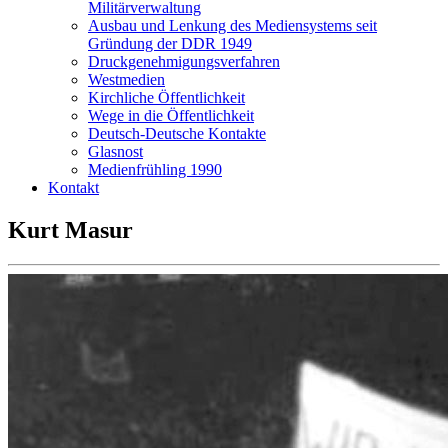
Militärverwaltung
Ausbau und Lenkung des Mediensystems seit
Gründung der DDR 1949
Druckgenehmigungsverfahren
Westmedien
Kirchliche Öffentlichkeit
Wege in die Öffentlichkeit
Deutsch-Deutsche Kontakte
Glasnost
Medienfrühling 1990
Kontakt
Kurt Masur