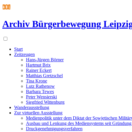
Archiv Bürgerbewegung Leipzig
Start
Zeitzeugen
Hans-Jürgen Börner
Hartmut Brix
Rainer Eckert
Matthias Gretzschel
Tina Krone
Lutz Rathenow
Barbara Tewes
Peter Wensierski
Siegfried Wittenburg
Wanderausstellung
Zur virtuellen Ausstellung
Medienpolitik unter dem Diktat der Sowjetischen Militä
Ausbau und Lenkung des Mediensystems seit Gründun
Druckgenehmigungsverfahren