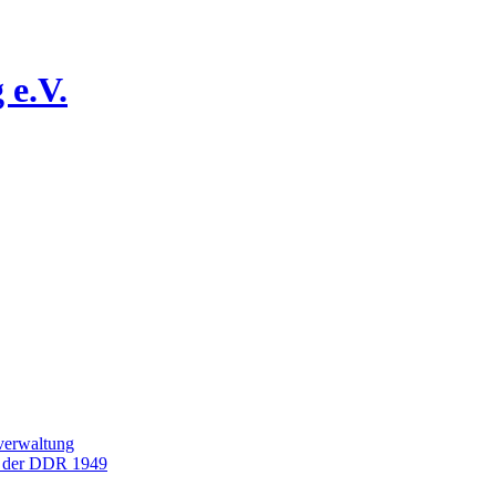
 e.V.
rverwaltung
g der DDR 1949