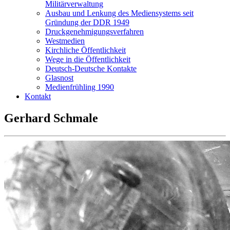
Militärverwaltung
Ausbau und Lenkung des Mediensystems seit
Gründung der DDR 1949
Druckgenehmigungsverfahren
Westmedien
Kirchliche Öffentlichkeit
Wege in die Öffentlichkeit
Deutsch-Deutsche Kontakte
Glasnost
Medienfrühling 1990
Kontakt
Gerhard Schmale