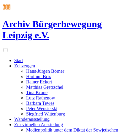
Archiv Bürgerbewegung
Leipzig e.V.
Start
Zeitzeugen
Hans-Jürgen Börner
Hartmut Brix
Rainer Eckert
Matthias Gretzschel
Tina Krone
Lutz Rathenow
Barbara Tewes
Peter Wensierski
Siegfried Wittenburg
Wanderausstellung
Zur virtuellen Ausstellung
Medienpolitik unter dem Diktat der Sowjetischen