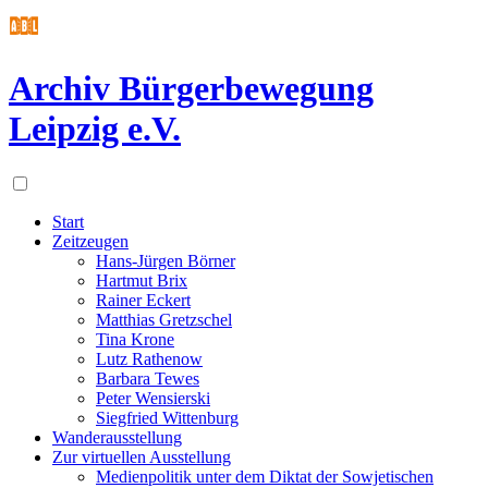
Archiv Bürgerbewegung
Leipzig e.V.
Start
Zeitzeugen
Hans-Jürgen Börner
Hartmut Brix
Rainer Eckert
Matthias Gretzschel
Tina Krone
Lutz Rathenow
Barbara Tewes
Peter Wensierski
Siegfried Wittenburg
Wanderausstellung
Zur virtuellen Ausstellung
Medienpolitik unter dem Diktat der Sowjetischen