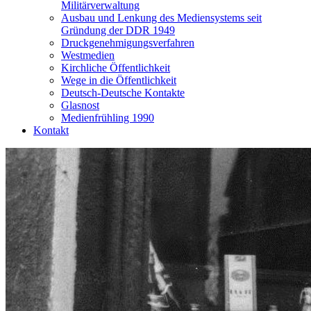
Militärverwaltung
Ausbau und Lenkung des Mediensystems seit
Gründung der DDR 1949
Druckgenehmigungsverfahren
Westmedien
Kirchliche Öffentlichkeit
Wege in die Öffentlichkeit
Deutsch-Deutsche Kontakte
Glasnost
Medienfrühling 1990
Kontakt