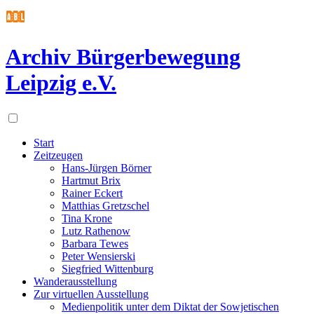
Archiv Bürgerbewegung
Leipzig e.V.
Start
Zeitzeugen
Hans-Jürgen Börner
Hartmut Brix
Rainer Eckert
Matthias Gretzschel
Tina Krone
Lutz Rathenow
Barbara Tewes
Peter Wensierski
Siegfried Wittenburg
Wanderausstellung
Zur virtuellen Ausstellung
Medienpolitik unter dem Diktat der Sowjetischen