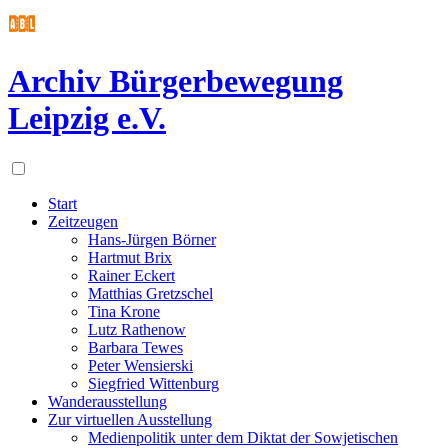
Archiv Bürgerbewegung
Leipzig e.V.
Start
Zeitzeugen
Hans-Jürgen Börner
Hartmut Brix
Rainer Eckert
Matthias Gretzschel
Tina Krone
Lutz Rathenow
Barbara Tewes
Peter Wensierski
Siegfried Wittenburg
Wanderausstellung
Zur virtuellen Ausstellung
Medienpolitik unter dem Diktat der Sowjetischen