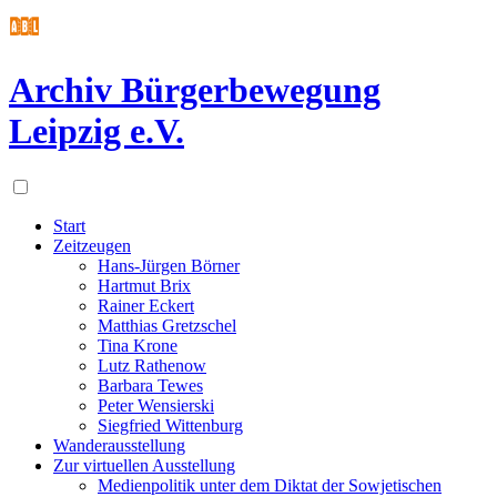
Archiv Bürgerbewegung
Leipzig e.V.
Start
Zeitzeugen
Hans-Jürgen Börner
Hartmut Brix
Rainer Eckert
Matthias Gretzschel
Tina Krone
Lutz Rathenow
Barbara Tewes
Peter Wensierski
Siegfried Wittenburg
Wanderausstellung
Zur virtuellen Ausstellung
Medienpolitik unter dem Diktat der Sowjetischen