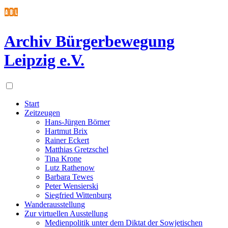
Archiv Bürgerbewegung
Leipzig e.V.
Start
Zeitzeugen
Hans-Jürgen Börner
Hartmut Brix
Rainer Eckert
Matthias Gretzschel
Tina Krone
Lutz Rathenow
Barbara Tewes
Peter Wensierski
Siegfried Wittenburg
Wanderausstellung
Zur virtuellen Ausstellung
Medienpolitik unter dem Diktat der Sowjetischen