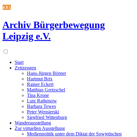
Archiv Bürgerbewegung
Leipzig e.V.
Start
Zeitzeugen
Hans-Jürgen Börner
Hartmut Brix
Rainer Eckert
Matthias Gretzschel
Tina Krone
Lutz Rathenow
Barbara Tewes
Peter Wensierski
Siegfried Wittenburg
Wanderausstellung
Zur virtuellen Ausstellung
Medienpolitik unter dem Diktat der Sowjetischen