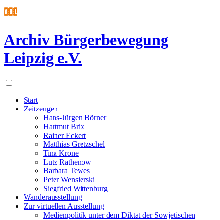
Archiv Bürgerbewegung
Leipzig e.V.
Start
Zeitzeugen
Hans-Jürgen Börner
Hartmut Brix
Rainer Eckert
Matthias Gretzschel
Tina Krone
Lutz Rathenow
Barbara Tewes
Peter Wensierski
Siegfried Wittenburg
Wanderausstellung
Zur virtuellen Ausstellung
Medienpolitik unter dem Diktat der Sowjetischen